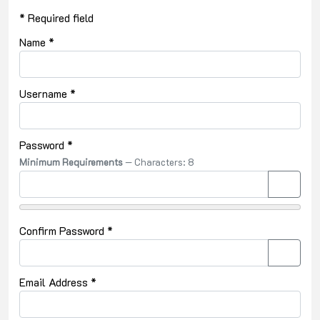
*
Required field
Name
*
Username
*
Password
*
Minimum Requirements
— Characters: 8
Show P
Confirm Password
*
Show P
Email Address
*